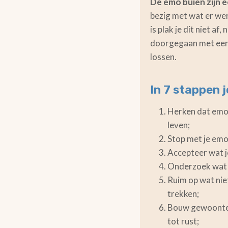
De emo buien zijn e
bezig met wat er werk
is plak je dit niet af
doorgegaan met een m
lossen.
In 7 stappen 
Herken dat emo b
leven;
Stop met je emo
Accepteer wat j
Onderzoek wat jo
Ruim op wat niet
trekken;
Bouw gewoontes 
tot rust;