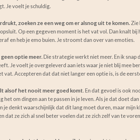
t. Je voelt je schuldig.
rdrukt, zoeken ze een weg om er alsnog uit te komen.
Zie 
 opsluit. Op een gegeven moment is het vat vol. Dan knalt bij 
eraf en heb je emo buien. Je stroomt dan over van emoties.
 geen optie meer.
Die strategie werkt niet meer. En ik snap d
t. Je voelt je overgeleverd aan iets waar je niet blij mee bent
et vat. Accepteren dat dat niet langer een optie is, is de eerst
lt alsof het nooit meer goed komt
. En dat gevoel is ook no
dig het om dingen aan te passen in je leven. Als je dat doet d
En je denkt waarschijnlijk dat dit lang moet duren, maar mijn 
 en dat ze zich al snel beter voelen dat ze zich zelf van te vor