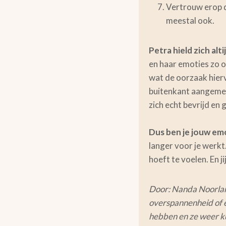
Vertrouw erop d
meestal ook.
Petra hield zich alt
en haar emoties zo o
wat de oorzaak hierv
buitenkant aangemete
zich echt bevrijd en 
Dus ben je jouw em
langer voor je werkt.
hoeft te voelen. En ji
Door: Nanda Noorlan
overspannenheid of e
hebben en ze weer ku