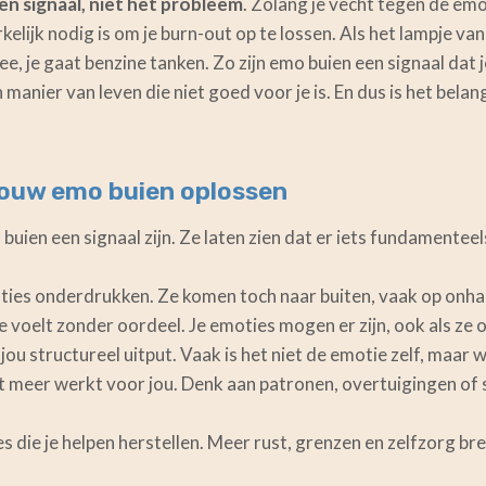
en signaal, niet het probleem
. Zolang je vecht tegen de emo 
elijk nodig is om je burn-out op te lossen. Als het lampje va
, nee, je gaat benzine tanken. Zo zijn emo buien een signaal dat 
anier van leven die niet goed voor je is. En dus is het belan
jouw emo buien oplossen
uien een signaal zijn. Ze laten zien dat er iets fundamenteels 
ties onderdrukken. Ze komen toch naar buiten, vaak op on
e voelt zonder oordeel. Je emoties mogen er zijn, ook als ze
u structureel uitput. Vaak is het niet de emotie zelf, maar w
 meer werkt voor jou. Denk aan patronen, overtuigingen of si
die je helpen herstellen. Meer rust, grenzen en zelfzorg br