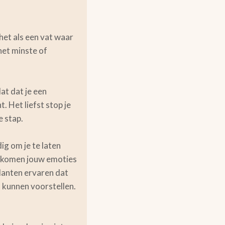
het als een vat waar
het minste of
at dat je een
. Het liefst stop je
e stap.
dig om je te laten
an komen jouw emoties
klanten ervaren dat
en kunnen voorstellen.