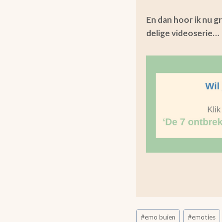
En dan hoor ik nu gr
delige videoserie…
Bericht
#
emo buien
#
emoties