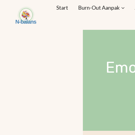
Doorgaan
Start
Burn-Out Aanpak
naar
inhoud
Emo 