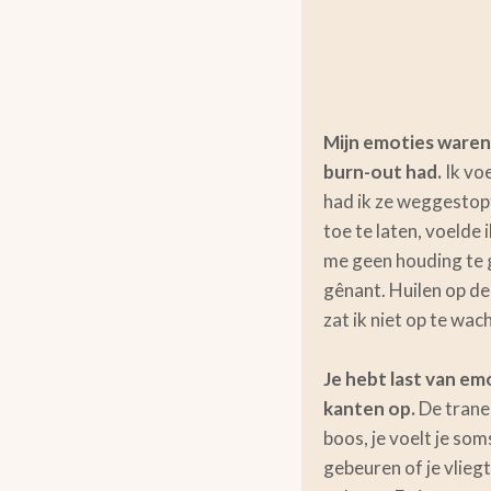
Mijn emoties waren 
burn-out had.
Ik vo
had ik ze weggestopt
toe te laten, voelde 
me geen houding te 
gênant. Huilen op d
zat ik niet op te wac
Je hebt last van em
kanten op.
De tranen
boos, je voelt je som
gebeuren of je vliegt