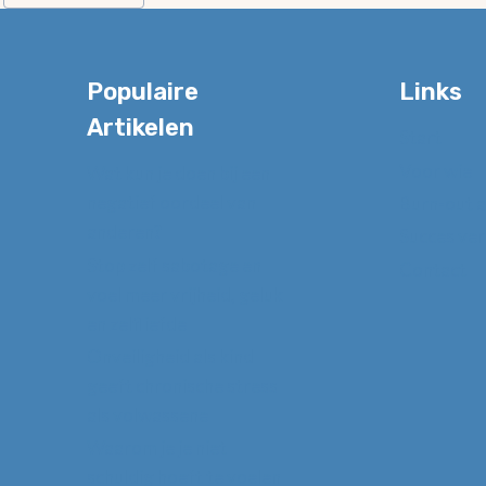
Populaire
Links
Artikelen
Start
Voor wie
Wat kun je doen bij een
negatief oordeel van
Burn-out 
anderen?
Succes ver
Stop zelf sabotage en
Contact
voel meer vrijheid, geluk
en zelfliefde
Onveiligheid als kind
geeft chronische stress
als volwassene
Waarom je je niet
schuldig hoeft te voelen