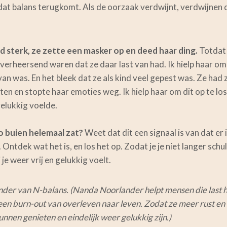
at balans terugkomt. Als de oorzaak verdwijnt, verdwijnen 
ijd sterk, ze zette een masker op en deed haar ding.
Totdat 
verheersend waren dat ze daar last van had. Ik hielp haar om 
an was. En het bleek dat ze als kind veel gepest was. Ze had 
n en stopte haar emoties weg. Ik hielp haar om dit op te lo
gelukkig voelde.
o buien helemaal zat?
Weet dat dit een signaal is van dat er i
 Ontdek wat het is, en los het op. Zodat je je niet langer sch
j je weer vrij en gelukkig voelt.
der van N-balans. (Nanda Noorlander helpt mensen die last 
en burn-out van overleven naar leven. Zodat ze meer rust en
nnen genieten en eindelijk weer gelukkig zijn.)