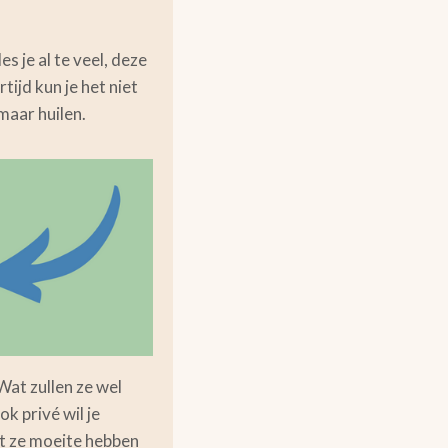
les je al te veel, deze
rtijd kun je het niet
maar huilen.
at zullen ze wel
ok privé wil je
at ze moeite hebben