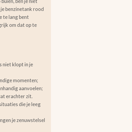
buien, ben je niet
n je benzinetank rood
je te lang bent
grijk om dat op te
niet klopt in je
handige momenten;
 onhandig aanvoelen;
at erachter zit.
tuaties die je leeg
engen je zenuwstelsel