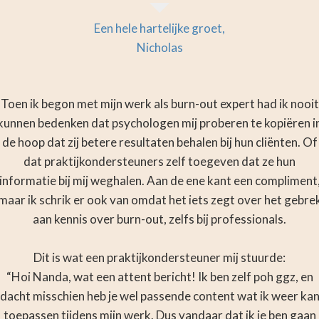
Een hele hartelijke groet,
Nicholas
Toen ik begon met mijn werk als burn-out expert had ik nooit
kunnen bedenken dat psychologen mij proberen te kopiëren i
de hoop dat zij betere resultaten behalen bij hun cliënten. Of
dat praktijkondersteuners zelf toegeven dat ze hun
informatie bij mij weghalen. Aan de ene kant een compliment
maar ik schrik er ook van omdat het iets zegt over het gebre
aan kennis over burn-out, zelfs bij professionals.
Dit is wat een praktijkondersteuner mij stuurde:
“Hoi Nanda, wat een attent bericht! Ik ben zelf poh ggz, en
dacht misschien heb je wel passende content wat ik weer ka
toepassen tijdens mijn werk. Dus vandaar dat ik je ben gaan