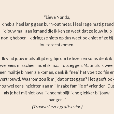
“Lieve Nanda,
Ik heb al heel lang geen burn-out meer. Heel regelmatig zend
ik jouw mail aan iemand die ik ken en weet dat ze jouw hulp
nodig hebben. Ik dring ze niets op dus weet ook niet of ze bij
Jou terechtkomen.
Ik vind jouw mails altijd erg fijn om te lezen en soms denk ik
wel eens misschien moet ik maar opzeggen. Maar als ik wee
een mailtje binnen zie komen, denk ik “nee” het voelt zo fijn e
vertrouwd. Waarom zou ik mij dat ontzeggen? Het geeft oo
nog wel eens inzichten aan mij, inzake familie of vrienden. Du
als je het mij niet kwalijk neemt blijf ik nog lekker bij jouw
‘hangen’. ”
(
Trouwe Lezer gratis ezine
)