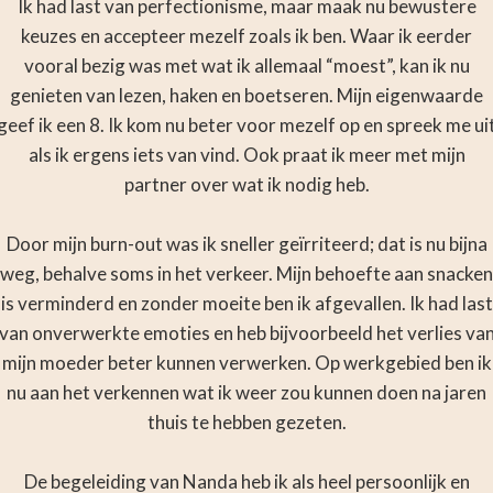
Ik had last van perfectionisme, maar maak nu bewustere
keuzes en accepteer mezelf zoals ik ben. Waar ik eerder
vooral bezig was met wat ik allemaal “moest”, kan ik nu
genieten van lezen, haken en boetseren. Mijn eigenwaarde
geef ik een 8. Ik kom nu beter voor mezelf op en spreek me ui
als ik ergens iets van vind. Ook praat ik meer met mijn
partner over wat ik nodig heb.
Door mijn burn-out was ik sneller geïrriteerd; dat is nu bijna
weg, behalve soms in het verkeer. Mijn behoefte aan snacken
is verminderd en zonder moeite ben ik afgevallen. Ik had last
van onverwerkte emoties en heb bijvoorbeeld het verlies va
mijn moeder beter kunnen verwerken. Op werkgebied ben ik
nu aan het verkennen wat ik weer zou kunnen doen na jaren
thuis te hebben gezeten.
De begeleiding van Nanda heb ik als heel persoonlijk en