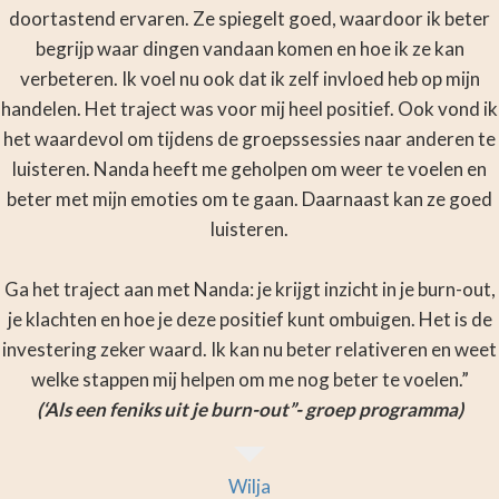
doortastend ervaren. Ze spiegelt goed, waardoor ik beter
begrijp waar dingen vandaan komen en hoe ik ze kan
verbeteren. Ik voel nu ook dat ik zelf invloed heb op mijn
handelen. Het traject was voor mij heel positief. Ook vond ik
het waardevol om tijdens de groepssessies naar anderen te
luisteren. Nanda heeft me geholpen om weer te voelen en
beter met mijn emoties om te gaan. Daarnaast kan ze goed
luisteren.
Ga het traject aan met Nanda: je krijgt inzicht in je burn-out,
je klachten en hoe je deze positief kunt ombuigen. Het is de
investering zeker waard. Ik kan nu beter relativeren en weet
welke stappen mij helpen om me nog beter te voelen.”
(‘Als een feniks uit je burn-out”- groep programma)
Wilja