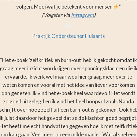
volgen. Mooi wat je betekent voor mensen
”
(
Volgster via
Instagram
)
Praktijk Ondersteuner Huisarts
“Het e-boek ‘zelfkritiek en burn-out’ heb ik gekocht omdat ik
graag meer inzicht wou krijgen over spanningsklachten die i
ervaarde. Ik werk wel maar wou hier graag meer over te
weten komen en vooral met het idee van liever voorkomen
dan genezen. Ik vind het e-boek heel waardevol! Het wordt
zo goed uitgelegd en ik vind het heel hoopvol zoals Nanda
schrijft over hoe ze zelf uit een burn-out is gekomen. Ook he
ik juist daardoor het gevoel dat ze de klachten goed begrijpt
Het heeft me echt handvatten gegeven hoe ik met zelfkritie
om kan gaan. Veel meer op een milde manier. Wat al snel een