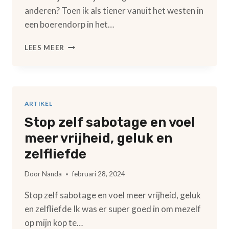
anderen? Toen ik als tiener vanuit het westen in
een boerendorp in het…
WAT
LEES MEER
KUN
JE
DOEN
BIJ
EEN
ARTIKEL
NEGATIEF
Stop zelf sabotage en voel
OORDEEL
VAN
meer vrijheid, geluk en
ANDEREN?
zelfliefde
Door
Nanda
februari 28, 2024
Stop zelf sabotage en voel meer vrijheid, geluk
en zelfliefde Ik was er super goed in om mezelf
op mijn kop te…