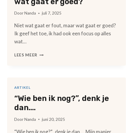
wat gaat er goed?
Door
Nanda
juli 7, 2025
Niet wat gaat er fout, maar wat gaat er goed?
Ik geef het toe, ik had ook een focus op alles
wat…
NIET
LEES MEER
WAT
GAAT
ER
FOUT,
MAAR
ARTIKEL
WAT
“Wie ben ik nog?”, denk je
GAAT
ER
dan….
GOED?
Door
Nanda
juni 20, 2025
“Wie ben ik nog?”, denk je dan…. Mijn manier