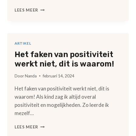
STOP
LEES MEER
ZELF
SABOTAGE
EN
VOEL
MEER
ARTIKEL
VRIJHEID,
Het faken van positiviteit
GELUK
EN
werkt niet, dit is waarom!
ZELFLIEFDE
Door
Nanda
februari 14, 2024
Het faken van positiviteit werkt niet, dit is
waarom! Als kind zag ik altijd overal
positiviteit en mogelijkheden. Zo leerde ik
mezelf…
HET
LEES MEER
FAKEN