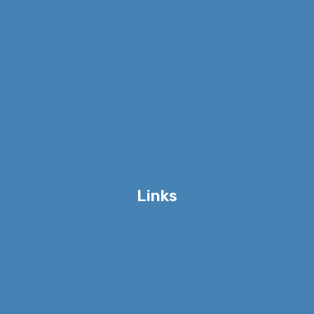
Stop zelf sabotage en voel meer vrijheid, geluk en
zelfliefde
Onveiligheid als kind geeft chronische stress als
volwassene
Waarom je je niet schuldig hoeft te voelen over je
burn-out
Meer bezig met stress managen dan je burn-out
oplossen? Dit is de oplossing!
Links
Start
Voor wie
Burn-out aanpak
Succes verhalen
Contact