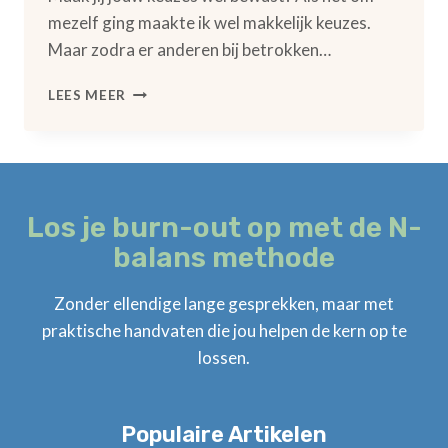
mezelf ging maakte ik wel makkelijk keuzes.
Maar zodra er anderen bij betrokken…
MAAK
LEES MEER
JIJ
JOUW
KEUZES
WEL
BEWUST?
Los je burn-out op met de N-
balans methode
Zonder ellendige lange gesprekken, maar met
praktische handvaten die jou helpen de kern op te
lossen.
Populaire Artikelen