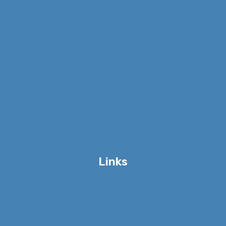
Wat kun je doen bij een negatief oordeel van anderen?
Stop zelf sabotage en voel meer vrijheid, geluk en
zelfliefde
Onveiligheid als kind geeft chronische stress als
volwassene
Waarom je je niet schuldig hoeft te voelen over je
burn-out
Meer bezig met stress managen dan je burn-out
oplossen? Dit is de oplossing!
Links
Start
Voor wie
Burn-out aanpak