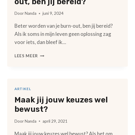
out, ben jij bereid?
Door
Nanda
juni 9, 2024
Beter worden van je burn-out, ben jij bereid?
Als ik soms in mijn leven geen oplossing zag
voor iets, dan bleef ik…
BETER
LEES MEER
WORDEN
VAN
JE
BURN-
OUT,
ARTIKEL
BEN
Maak jij jouw keuzes wel
JIJ
BEREID?
bewust?
Door
Nanda
april 29, 2021
Maak jij jouw keuzes wel bewust? Als het om