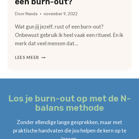
een burn-out?
Door
Nanda
november 9, 2022
Wat gun jij jezelf, rust of een burn-out?
Onbewust gebruik ik heel vaak een ritueel. En ik
merk dat veel mensen dat…
WAT
LEES MEER
GUN
JIJ
JEZELF,
RUST
OF
EEN
Los je burn-out op met de N-
BURN-
balans methode
OUT?
Zonder ellendige lange gesprekken, maar met
praktische handvaten die jou helpen de kern op te
lossen.