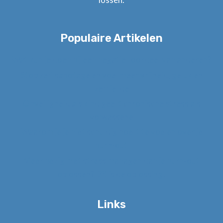
Populaire Artikelen
Wat kun je doen bij een negatief oordeel van anderen?
Stop zelf sabotage en voel meer vrijheid, geluk en
zelfliefde
Onveiligheid als kind geeft chronische stress als
volwassene
Waarom je je niet schuldig hoeft te voelen over je
burn-out
Meer bezig met stress managen dan je burn-out
oplossen? Dit is de oplossing!
Links